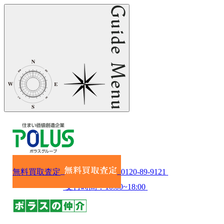
無料買取査定
0120-89-9121
受付時間：10:00~18:00