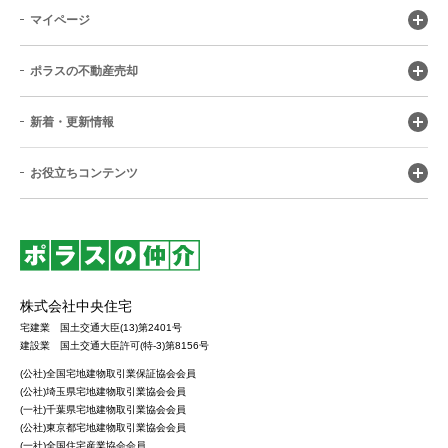
マイページ
ポラスの不動産売却
新着・更新情報
お役立ちコンテンツ
株式会社中央住宅
宅建業 国土交通大臣(13)第2401号
建設業 国土交通大臣許可(特-3)第8156号
(公社)全国宅地建物取引業保証協会会員
(公社)埼玉県宅地建物取引業協会会員
(一社)千葉県宅地建物取引業協会会員
(公社)東京都宅地建物取引業協会会員
(一社)全国住宅産業協会会員