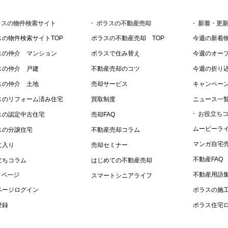
ラスの物件検索サイト
ポラスの不動産売却
新着・更
スの物件検索サイトTOP
ポラスの不動産売却 TOP
今週の新着
スの仲介 マンション
ポラスで住み替え
今週のオー
スの仲介 戸建
不動産売却のコツ
今週の折り
スの仲介 土地
売却サービス
キャンペーン
スのリフォーム済み住宅
買取制度
ニュース一
お役立ち
スの認定中古住宅
売却FAQ
ムービーラ
スの分譲住宅
不動産売却コラム
マンガ自宅
に入り
売却セミナー
不動産FAQ
立ちコラム
はじめての不動産売却
不動産用語
イページ
スマートシニアライフ
ページログイン
ポラスの施
登録
ポラス住宅