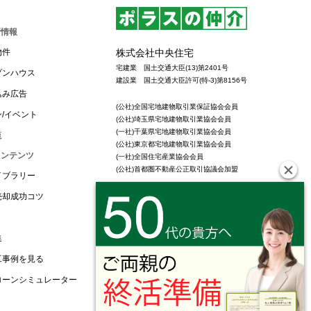
新情報
株式会社中央住宅
物件
宅建業 国土交通大臣(13)第2401号
プンハウス
建設業 国土交通大臣許可(特-3)第8156号
込み広告
(公社)全国宅地建物取引業保証協会会員
/イベント
(公社)埼玉県宅地建物取引業協会会員
(一社)千葉県宅地建物取引業協会会員
覧
(公社)東京都宅地建物取引業協会会員
コンテンツ
(一社)全国住宅産業協会会員
(公社)首都圏不動産公正取引協議会加盟
イブラリー
売却成功コツ
集
工事例を見る
ローンシミュレーター