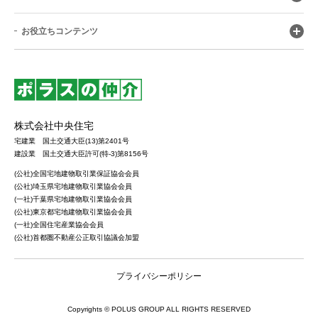
お役立ちコンテンツ
株式会社中央住宅
宅建業 国土交通大臣(13)第2401号
建設業 国土交通大臣許可(特-3)第8156号
(公社)全国宅地建物取引業保証協会会員
(公社)埼玉県宅地建物取引業協会会員
(一社)千葉県宅地建物取引業協会会員
(公社)東京都宅地建物取引業協会会員
(一社)全国住宅産業協会会員
(公社)首都圏不動産公正取引協議会加盟
プライバシーポリシー
Copyrights © POLUS GROUP ALL RIGHTS RESERVED