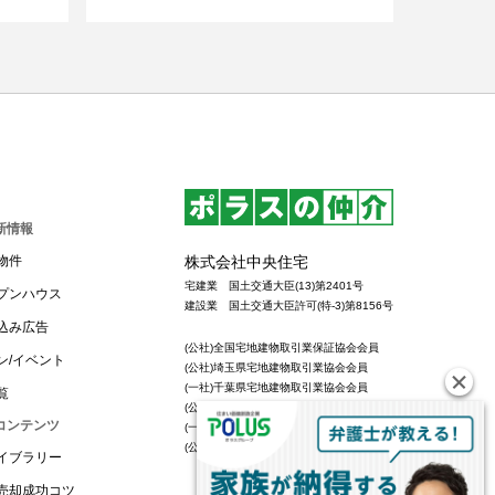
新情報
株式会社中央住宅
物件
宅建業 国土交通大臣(13)第2401号
プンハウス
建設業 国土交通大臣許可(特-3)第8156号
込み広告
(公社)全国宅地建物取引業保証協会会員
ン/イベント
(公社)埼玉県宅地建物取引業協会会員
(一社)千葉県宅地建物取引業協会会員
覧
(公社)東京都宅地建物取引業協会会員
コンテンツ
(一社)全国住宅産業協会会員
(公社)首都圏不動産公正取引協議会加盟
イブラリー
売却成功コツ