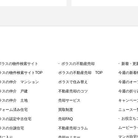
ポラスの物件検索サイト
ポラスの不動産売却
新着・更
ラスの物件検索サイトTOP
ポラスの不動産売却 TOP
今週の新着
ラスの仲介 マンション
ポラスで住み替え
今週のオー
ラスの仲介 戸建
不動産売却のコツ
今週の折り
ラスの仲介 土地
売却サービス
キャンペー
フォーム済み住宅
買取制度
ニュース一
お役立ち
ラスの認定中古住宅
売却FAQ
ムービーラ
ラスの分譲住宅
不動産売却コラム
マンガ自宅
気に入り
売却セミナー