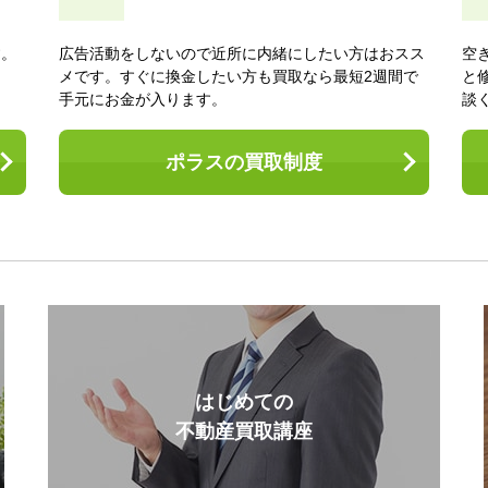
す。
広告活動をしないので近所に内緒にしたい方はおスス
空
。
メです。すぐに換金したい方も買取なら最短2週間で
と
手元にお金が入ります。
談
ポラスの買取制度
はじめての
不動産買取講座