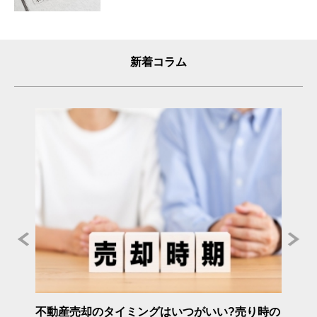
新着コラム
年度》
不動産売却のタイミングはいつがいい?売り時の
不動産