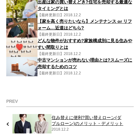
出産は家の買い替えどき?住宅を売却する最適な
タイミングとは
【最終更新日】2018.12.2
【家を高く売りたいなら】メンテナンス or リフ
ォーム…近道はどちら?
【最終更新日】2018.12.2
どんな物件がおすすめ?家族構成別に見る住みや
すい間取りとは
【最終更新日】2018.12.2
中古マンションが売れない理由とは?スムーズに
売却するためのコツ
【最終更新日】2018.12.2
PREV
住み替えに便利?買い替えローン(ダ
ブルローン)のメリット・デメリット
2018.12.2