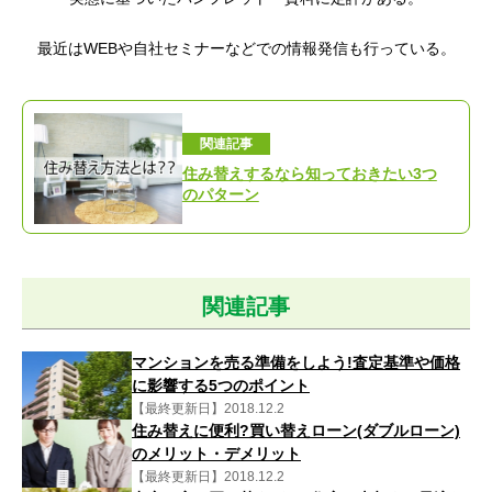
最近はWEBや自社セミナーなどでの情報発信も行っている。
関連記事
住み替えするなら知っておきたい3つ
のパターン
関連記事
マンションを売る準備をしよう!査定基準や価格
に影響する5つのポイント
【最終更新日】2018.12.2
住み替えに便利?買い替えローン(ダブルローン)
のメリット・デメリット
【最終更新日】2018.12.2