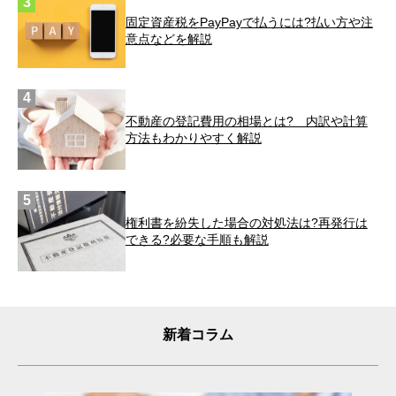
固定資産税をPayPayで払うには?払い方や注
意点などを解説
不動産の登記費用の相場とは? 内訳や計算
方法もわかりやすく解説
権利書を紛失した場合の対処法は?再発行は
できる?必要な手順も解説
新着コラム