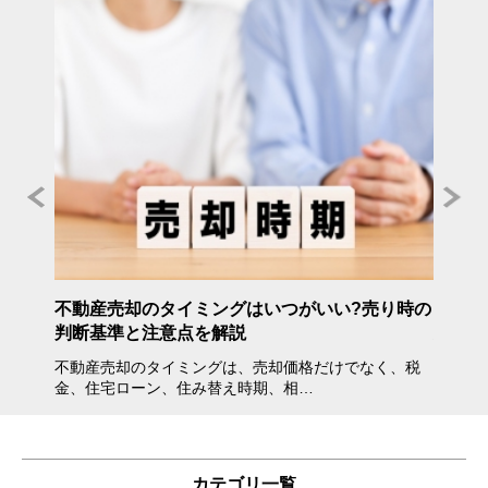
年度》
不動産売却のタイミングはいつがいい?売り時の
不動産
判断基準と注意点を解説
方・注
不動産売却のタイミングは、売却価格だけでなく、税
不動産
金、住宅ローン、住み替え時期、相…
会えな
カテゴリ一覧