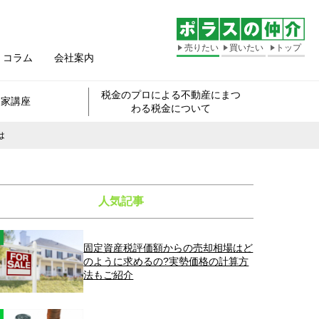
売りたい
買いたい
トップ
コラム
会社案内
税金のプロによる不動産にまつ
き家講座
わる税金について
は
人気記事
固定資産税評価額からの売却相場はど
のように求めるの?実勢価格の計算方
法もご紹介