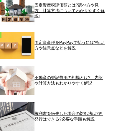
固定資産税評価額とは?調べ方や見
方、計算方法についてわかりやすく解
説!
固定資産税をPayPayで払うには?払い
方や注意点などを解説
不動産の登記費用の相場とは? 内訳
や計算方法もわかりやすく解説
権利書を紛失した場合の対処法は?再
発行はできる?必要な手順も解説