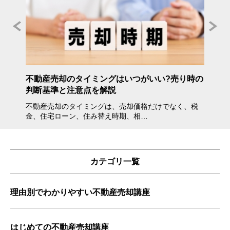
年度》
不動産売却のタイミングはいつがいい?売り時の
不動産
判断基準と注意点を解説
方・注
不動産売却のタイミングは、売却価格だけでなく、税
不動産
金、住宅ローン、住み替え時期、相…
会えな
カテゴリ一覧
理由別でわかりやすい不動産売却講座
はじめての不動産売却講座