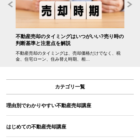
年度》
不動産売却のタイミングはいつがいい?売り時の
不動産
判断基準と注意点を解説
方・注
不動産売却のタイミングは、売却価格だけでなく、税
不動産
金、住宅ローン、住み替え時期、相…
会えな
カテゴリ一覧
理由別でわかりやすい不動産売却講座
はじめての不動産売却講座