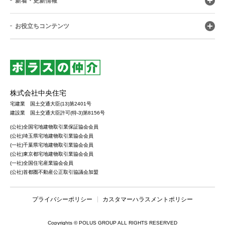
新着・更新情報
お役立ちコンテンツ
株式会社中央住宅
宅建業 国土交通大臣(13)第2401号
建設業 国土交通大臣許可(特-3)第8156号
(公社)全国宅地建物取引業保証協会会員
(公社)埼玉県宅地建物取引業協会会員
(一社)千葉県宅地建物取引業協会会員
(公社)東京都宅地建物取引業協会会員
(一社)全国住宅産業協会会員
(公社)首都圏不動産公正取引協議会加盟
プライバシーポリシー
カスタマーハラスメントポリシー
Copyrights © POLUS GROUP ALL RIGHTS RESERVED