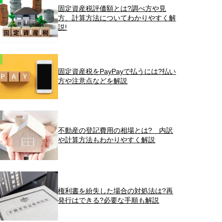
固定資産税評価額とは?調べ方や見
方、計算方法についてわかりやすく解
説!
固定資産税をPayPayで払うには?払い
方や注意点などを解説
不動産の登記費用の相場とは? 内訳
や計算方法もわかりやすく解説
権利書を紛失した場合の対処法は?再
発行はできる?必要な手順も解説