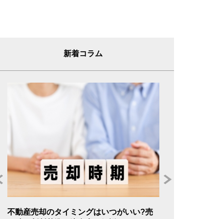
新着コラム
年
不動産売却のタイミングはいつがいい?売
不動産売却の委