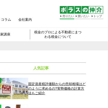
売りたい
買いたい
トップ
コラム
会社案内
税金のプロによる不動産にまつ
き家講座
わる税金について
人気記事
固定資産税評価額からの売却相場はど
のように求めるの?実勢価格の計算方
法もご紹介