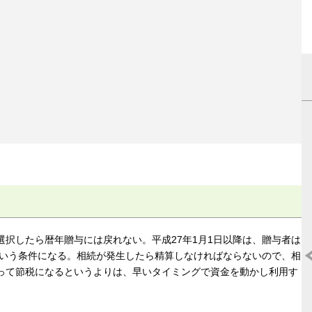
択したら暦年贈与には戻れない。平成27年1月1日以降は、贈与者は
という条件になる。相続が発生したら精算しなければならないので、相
って節税になるというよりは、早いタイミングで資金を動かし利用す
マンション売却はどこがいいの?《2025
度》人気おすすめ不動産ランキング