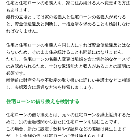
住宅と住宅ローンの名義人を、家に住み続ける人へ変更する方法
もあります。
銀行の立場としては家の名義人と住宅ローンの名義人が異なる
と、資金使途違反と判断し、一括返済を求めることも検討しなけ
ればなりません。
住宅と住宅ローンの名義人を同じ人にすれば資金使途違反とはな
らないため、そのまま住み続けることも問題にはなりません。
ただし、住宅ローンの名義人変更は離婚を含む例外的なケースで
のみ認められるため、十分な返済能力と収入があることの証明は
必須です。
離婚前に財産分与や不動産の取り扱いに詳しい弁護士などに相談
し、夫婦双方に最適な方法を模索しましょう。
住宅ローンの借り換えを検討する
住宅ローンの借り換えとは、元々の住宅ローンを繰上返済するた
めに、別の金融機関から新たに住宅ローンを組むことです。
この場合、新たに設定手数料や保証料などの差額は発生します
が、より金利の低い住宅ローンに借り換えられます。