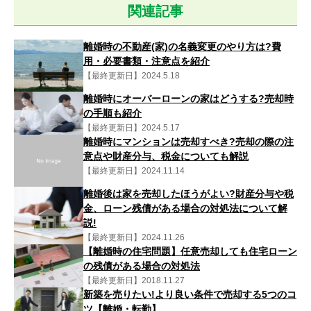
関連記事
離婚時の不動産(家)の名義変更のやり方は?費
用・必要書類・注意点を紹介
【最終更新日】2024.5.18
離婚時にオーバーローンの家はどうする?売却時
の手順も紹介
【最終更新日】2024.5.17
離婚時にマンションは売却すべき?売却の際の注
意点や財産分与、税金についても解説
【最終更新日】2024.11.14
離婚後は家を売却したほうがよい?財産分与や税
金、ローン残債がある場合の対処法について解
説!
【最終更新日】2024.11.26
【離婚時の住宅問題】任意売却しても住宅ローン
の残債がある場合の対処法
【最終更新日】2018.11.27
新築を売りたい!より良い条件で売却する5つのコ
ツ【離婚・転勤】