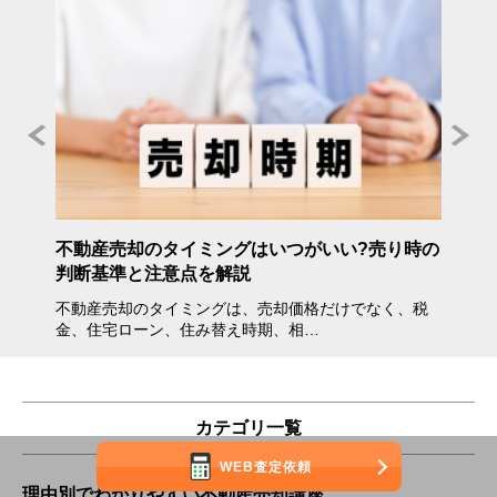
年度》
不動産売却のタイミングはいつがいい?売り時の
不動産
判断基準と注意点を解説
方・注
不動産売却のタイミングは、売却価格だけでなく、税
不動産
金、住宅ローン、住み替え時期、相…
会えな
カテゴリ一覧
WEB査定依頼
理由別でわかりやすい不動産売却講座