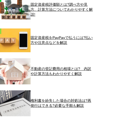
固定資産税評価額とは?調べ方や見
方、計算方法についてわかりやすく解
説!
固定資産税をPayPayで払うには?払い
方や注意点などを解説
不動産の登記費用の相場とは? 内訳
や計算方法もわかりやすく解説
権利書を紛失した場合の対処法は?再
発行はできる?必要な手順も解説