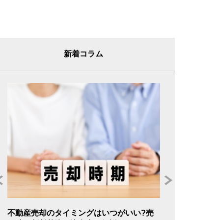
新着コラム
年
不動産売却のタイミングはいつがいい?売
不動産売却の委