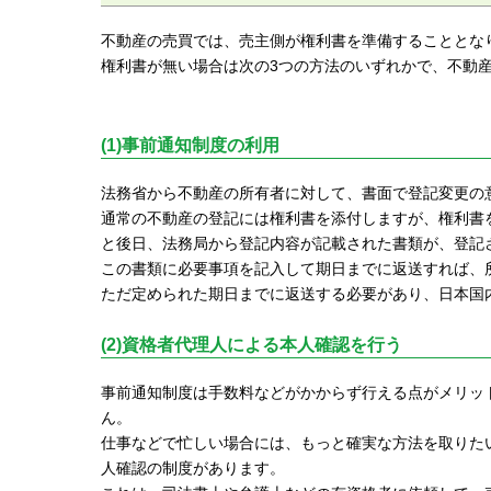
不動産の売買では、売主側が権利書を準備することとな
権利書が無い場合は次の3つの方法のいずれかで、不動
(1)事前通知制度の利用
法務省から不動産の所有者に対して、書面で登記変更の
通常の不動産の登記には権利書を添付しますが、権利書
と後日、法務局から登記内容が記載された書類が、登記
この書類に必要事項を記入して期日までに返送すれば、
ただ定められた期日までに返送する必要があり、日本国
(2)資格者代理人による本人確認を行う
事前通知制度は手数料などがかからず行える点がメリッ
ん。
仕事などで忙しい場合には、もっと確実な方法を取りた
人確認の制度があります。