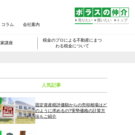
売りたい
買いたい
トップ
コラム
会社案内
税金のプロによる不動産にまつ
き家講座
わる税金について
人気記事
固定資産税評価額からの売却相場はど
のように求めるの?実勢価格の計算方
法もご紹介