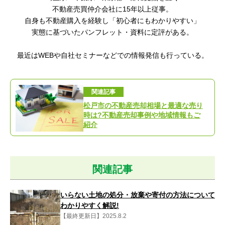
不動産売買仲介会社に15年以上従事。
自身も不動産購入を経験し「初心者にもわかりやすい
」
実態に基づいたパンフレット・資料に定評がある。
最近はWEBや自社セミナーなどでの情報発信も行っている。
関連記事
松戸市の不動産売却相場と最適な売り
時は?不動産売却事例や地域情報もご
紹介
関連記事
いらない土地の処分・放棄や寄付の方法について
わかりやすく解説!
【最終更新日】2025.8.2