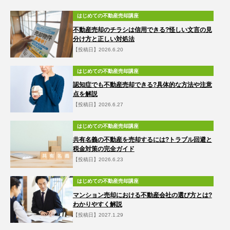
はじめての不動産売却講座
不動産売却のチラシは信用できる?怪しい文言の見
分け方と正しい対処法
【投稿日】2026.6.20
はじめての不動産売却講座
認知症でも不動産売却できる?具体的な方法や注意
点を解説
【投稿日】2026.6.27
はじめての不動産売却講座
共有名義の不動産を売却するには?トラブル回避と
税金対策の完全ガイド
【投稿日】2026.6.23
はじめての不動産売却講座
マンション売却における不動産会社の選び方とは?
わかりやすく解説
【投稿日】2027.1.29