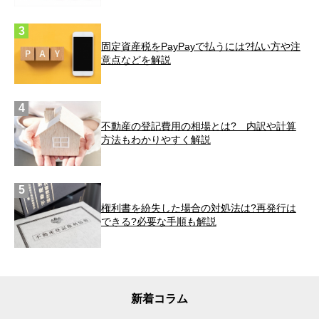
固定資産税をPayPayで払うには?払い方や注
意点などを解説
不動産の登記費用の相場とは? 内訳や計算
方法もわかりやすく解説
権利書を紛失した場合の対処法は?再発行は
できる?必要な手順も解説
新着コラム