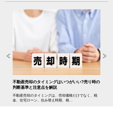
年度》
不動産売却のタイミングはいつがいい?売り時の
不動産
判断基準と注意点を解説
方・注
不動産売却のタイミングは、売却価格だけでなく、税
不動産
金、住宅ローン、住み替え時期、相…
会えな