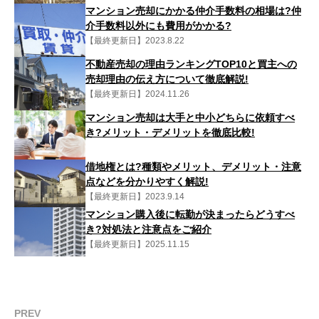
マンション売却にかかる仲介手数料の相場は?仲
介手数料以外にも費用がかかる?
【最終更新日】2023.8.22
不動産売却の理由ランキングTOP10と買主への
売却理由の伝え方について徹底解説!
【最終更新日】2024.11.26
マンション売却は大手と中小どちらに依頼すべ
き?メリット・デメリットを徹底比較!
借地権とは?種類やメリット、デメリット・注意
点などを分かりやすく解説!
【最終更新日】2023.9.14
マンション購入後に転勤が決まったらどうすべ
き?対処法と注意点をご紹介
【最終更新日】2025.11.15
PREV