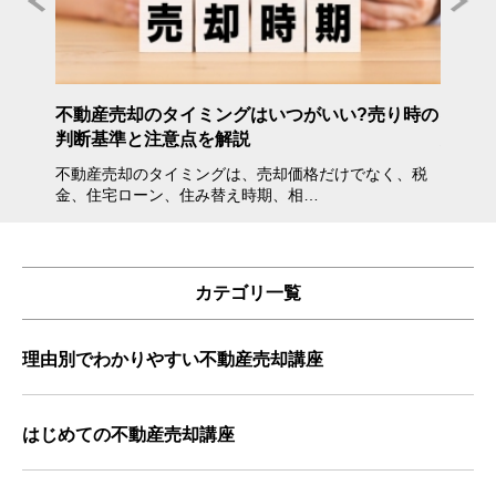
年度》
不動産売却のタイミングはいつがいい?売り時の
不動産
判断基準と注意点を解説
方・注
不動産売却のタイミングは、売却価格だけでなく、税
不動産
金、住宅ローン、住み替え時期、相…
会えな
カテゴリ一覧
理由別でわかりやすい不動産売却講座
はじめての不動産売却講座