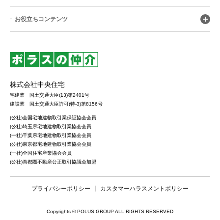
お役立ちコンテンツ
株式会社中央住宅
宅建業 国土交通大臣(13)第2401号
建設業 国土交通大臣許可(特-3)第8156号
(公社)全国宅地建物取引業保証協会会員
(公社)埼玉県宅地建物取引業協会会員
(一社)千葉県宅地建物取引業協会会員
(公社)東京都宅地建物取引業協会会員
(一社)全国住宅産業協会会員
(公社)首都圏不動産公正取引協議会加盟
プライバシーポリシー
カスタマーハラスメントポリシー
Copyrights © POLUS GROUP ALL RIGHTS RESERVED