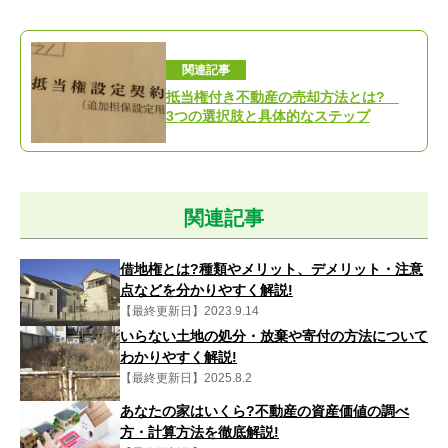
関連記事
抵当権付き不動産の売却方法とは?
3つの選択肢と具体的なステップ
関連記事
借地権とは?種類やメリット、デメリット・注意
点などを分かりやすく解説!
【最終更新日】2023.9.14
いらない土地の処分・放棄や寄付の方法について
わかりやすく解説!
【最終更新日】2025.8.2
あなたの家はいくら?不動産の資産価値の調べ
方・計算方法を徹底解説!