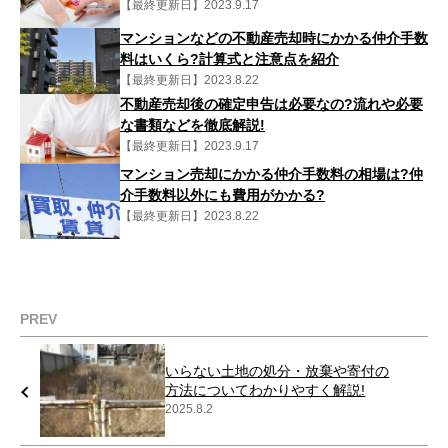
【最終更新日】2023.9.17
マンションなどの不動産売却時にかかる仲介手数
料はいくら?計算式と注意点を紹介
【最終更新日】2023.8.22
不動産売却後の確定申告は必要なの?流れや必要
な書類などを徹底解説!
【最終更新日】2023.9.17
マンション売却にかかる仲介手数料の相場は?仲
介手数料以外にも費用がかかる?
【最終更新日】2023.8.22
PREV
いらない土地の処分・放棄や寄付の
方法についてわかりやすく解説!
2025.8.2