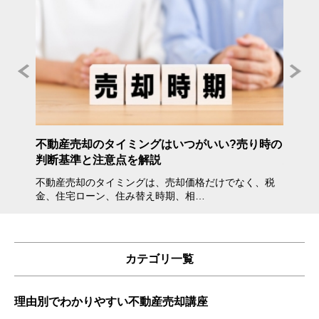
年度》
不動産売却のタイミングはいつがいい?売り時の
不動産
判断基準と注意点を解説
方・注
不動産売却のタイミングは、売却価格だけでなく、税
不動産
金、住宅ローン、住み替え時期、相…
会えな
カテゴリ一覧
理由別でわかりやすい不動産売却講座