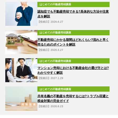
はじめての不動産売却講座
認知症でも不動産売却できる?具体的な方法や注意
点を解説
【投稿日】2026.6.27
はじめての不動産売却講座
不動産売却にかかる期間はどれくらい?流れと早く
売るためのポイントを解説
【投稿日】2026.6.27
はじめての不動産売却講座
マンション売却における不動産会社の選び方とは?
わかりやすく解説
【投稿日】2027.1.29
はじめての不動産売却講座
共有名義の不動産を売却するには?トラブル回避と
税金対策の完全ガイド
【投稿日】2026.6.23