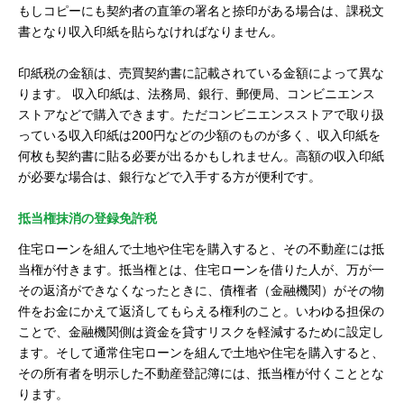
もしコピーにも契約者の直筆の署名と捺印がある場合は、課税文
書となり収入印紙を貼らなければなりません。
印紙税の金額は、売買契約書に記載されている金額によって異な
ります。 収入印紙は、法務局、銀行、郵便局、コンビニエンス
ストアなどで購入できます。ただコンビニエンスストアで取り扱
っている収入印紙は200円などの少額のものが多く、収入印紙を
何枚も契約書に貼る必要が出るかもしれません。高額の収入印紙
が必要な場合は、銀行などで入手する方が便利です。
抵当権抹消の登録免許税
住宅ローンを組んで土地や住宅を購入すると、その不動産には抵
当権が付きます。抵当権とは、住宅ローンを借りた人が、万が一
その返済ができなくなったときに、債権者（金融機関）がその物
件をお金にかえて返済してもらえる権利のこと。いわゆる担保の
ことで、金融機関側は資金を貸すリスクを軽減するために設定し
ます。そして通常住宅ローンを組んで土地や住宅を購入すると、
その所有者を明示した不動産登記簿には、抵当権が付くこととな
ります。