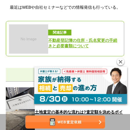
最近はWEBや自社セミナーなどでの情報発信も行っている。
関連記事
不動産登記簿の住所・氏名変更の手続
きと必要書類について
関連記事
所有権移転登記とは?必要なケースや不動産売買
の際の申請の流れとは
土地査定の基本的な流れは?査定額を決めるポイ
ントは?
WEB査定依頼
【最終更新日】2025.11.15