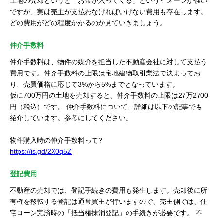
土地の売却というと「お金が入ってくる」というイメージが強い
ですが、実は売主が支払わなければいけない費用も存在します。
どの費用がどの程度かかるのか見ていきましょう。
仲介手数料
仲介手数料は、物件の媒介を担当した不動産会社に対して支払う
費用です。仲介手数料の上限は宅地建物取引業法で決まってお
り、売買価格に応じて3%から5%までとなっています。
仮に700万円の土地を売却すると、仲介手数料の上限は27万2700
円（税込）です。 仲介手数料について、詳細は以下の記事でも
紹介しています。参考にしてください。
物件購入時の仲介手数料って?
https://is.gd/2X0q5Z
登記費用
不動産の売却では、登記手続きの費用も発生します。売却後に所
有権を移転する登記は通常買主が行いますので、売主側では、住
宅ローン完済時の「抵当権抹消登記」の手続きが必要です。 不