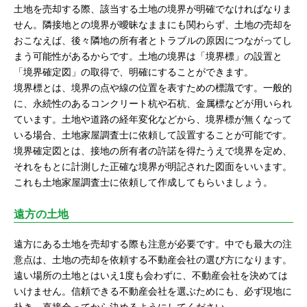
土地を売却する際、該当する土地の境界が明確でなければなりま
せん。隣接地との境界が曖昧なままにも関わらず、土地の売却を
おこなえば、後々隣地の所有者とトラブルの原因につながってし
まう可能性があるからです。土地の境界は「境界標」の設置と
「境界確定図」の取得で、明確にすることができます。
境界標とは、境界の点や線の位置を表すための標識です。一般的
に、永続性のあるコンクリート杭や石杭、金属標などが用いられ
ています。土地や道路の経年変化などから、境界標が無くなって
いる場合、土地家屋調査士に依頼して設置することが可能です。
境界確定図とは、接地の所有者の許諾を得たうえで境界を定め、
それをもとに計測した正確な境界が明記された図面をいいます。
これも土地家屋調査士に依頼して作成してもらいましょう。
遠方の土地
遠方にある土地を売却する際も注意が必要です。中でも最大の注
意点は、土地の売却を依頼する不動産会社の選び方になります。
遠い場所の土地とはいえ1度も会わずに、不動産会社を決めては
いけません。信頼できる不動産会社を選ぶためにも、必ず現地に