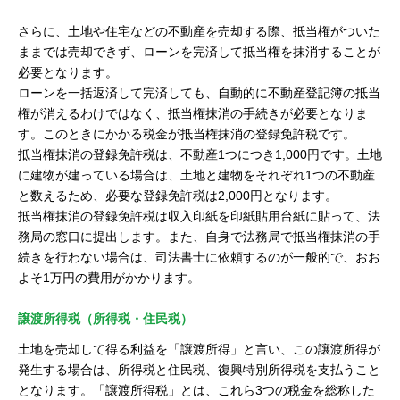
さらに、土地や住宅などの不動産を売却する際、抵当権がついた
ままでは売却できず、ローンを完済して抵当権を抹消することが
必要となります。
ローンを一括返済して完済しても、自動的に不動産登記簿の抵当
権が消えるわけではなく、抵当権抹消の手続きが必要となりま
す。このときにかかる税金が抵当権抹消の登録免許税です。
抵当権抹消の登録免許税は、不動産1つにつき1,000円です。土地
に建物が建っている場合は、土地と建物をそれぞれ1つの不動産
と数えるため、必要な登録免許税は2,000円となります。
抵当権抹消の登録免許税は収入印紙を印紙貼用台紙に貼って、法
務局の窓口に提出します。また、自身で法務局で抵当権抹消の手
続きを行わない場合は、司法書士に依頼するのが一般的で、おお
よそ1万円の費用がかかります。
譲渡所得税（所得税・住民税）
土地を売却して得る利益を「譲渡所得」と言い、この譲渡所得が
発生する場合は、所得税と住民税、復興特別所得税を支払うこと
となります。「譲渡所得税」とは、これら3つの税金を総称した