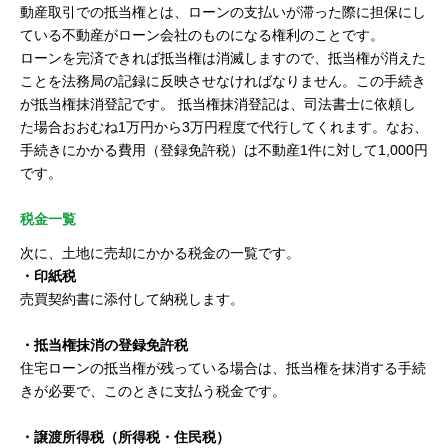
動産取引での抵当権とは、ローンの支払いが滞った際に担保にし
ている不動産がローン会社のものになる権利のことです。
ローンを完済できれば抵当権は消滅しますので、抵当権が消えた
ことを法務局の記録に反映させなければなりません。この手続き
が抵当権抹消登記です。 抵当権抹消登記は、司法書士に依頼し
た場合おおむね1万円から3万円程度で代行してくれます。なお、
手続きにかかる費用（登録免許税）は不動産1件に対して1,000円
です。
税金一覧
次に、土地に売却にかかる税金の一覧です。
・印紙税
売買契約書に添付して納税します。
・抵当権抹消の登録免許税
住宅ローンの抵当権が残っている場合は、抵当権を抹消する手続
きが必要で、このときに支払う税金です。
・譲渡所得税（所得税・住民税）