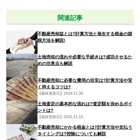
関連記事
不動産売却益とは?計算方法と発生する税金の節
税方法を解説!
土地売却の流れや必要な手続きは?成功させるた
めの注意点も解説
不動産売却に必要な費用の目安は?計算方法や安
く抑えるコツは?
【最終更新日】2018.11.30
土地査定の基本的な流れは?査定額を決めるポイ
ントは?
【最終更新日】2025.11.15
不動産売却にかかる税金とは?計算方法や支払う
タイミングは?控除についても解説