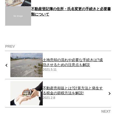
不動産登記簿の住所・氏名変更の手続きと必要書
類について
PREV
土地売却の流れや必要な手続きは?成
功させるための注意点も解説
2021.5.11
不動産売却益とは?計算方法と発生す
る税金の節税方法を解説!
2021.2.8
NEXT