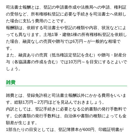
司法書士報酬とは、登記の申請書作成や法務局への申請、権利証
の受領など、所有権移転登記に必要な手続きを司法書士へ依頼し
た場合に支払う費用のことです。
報酬額は、依頼する司法書士や登記の種類や内容、状況などによ
っても異なります。土地1筆・建物1棟の所有権移転登記を依頼し
た場合、融資なしの売買や贈与では6万円～が一般的な相場で
す。
また、融資ありの売買（抵当権設定登記を含む）や贈与・財産分
与（各協議書の作成を含む）では10万円～を目安にするとよいで
しょう。
雑費
雑費とは、登録免許税と司法書士報酬以外にかかる費用をいいま
す。総額1万円～2万円ほどを見込んでおきましょう。
内訳としては、登記手続きに必要となる公的書類の発行手数料で
す。公的書類の発行手数料は、自治体や書類の種類によっても金
額差が生じます。
1部当たりの目安としては、登記簿謄本が600円、印鑑証明書が