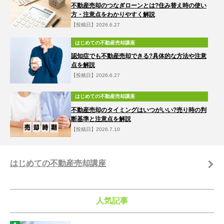
不動産売却のつなぎローンとは?住み替え時の使い
方・注意点をわかりやすく解説
【投稿日】2026.6.27
はじめての不動産売却講座
認知症でも不動産売却できる?具体的な方法や注意
点を解説
【投稿日】2026.6.27
はじめての不動産売却講座
不動産売却のタイミングはいつがいい?売り時の判
断基準と注意点を解説
【投稿日】2026.7.10
はじめての不動産売却講座
人気記事