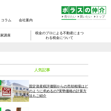
売りたい
買いたい
トップ
コラム
会社案内
税金のプロによる不動産にまつ
き家講座
わる税金について
人気記事
固定資産税評価額からの売却相場はど
のように求めるの?実勢価格の計算方
法もご紹介