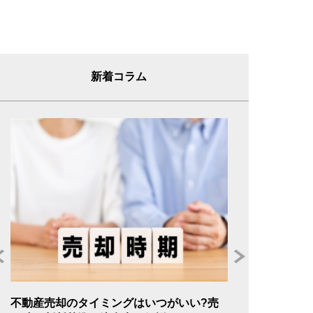
新着コラム
年
不動産売却のタイミングはいつがいい?売
不動産売却の委