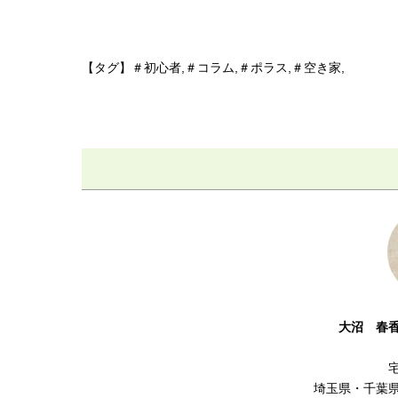
【タグ】＃初心者,＃コラム,＃ポラス,＃空き家,
大沼 春
埼玉県・千葉