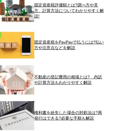
固定資産税評価額とは?調べ方や見
方、計算方法についてわかりやすく解
説!
固定資産税をPayPayで払うには?払い
方や注意点などを解説
不動産の登記費用の相場とは? 内訳
や計算方法もわかりやすく解説
権利書を紛失した場合の対処法は?再
発行はできる?必要な手順も解説