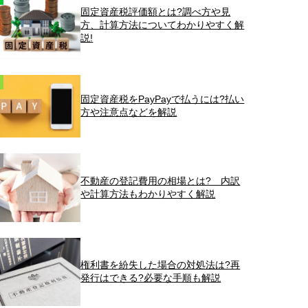
固定資産税評価額とは?調べ方や見
方、計算方法についてわかりやすく解
説!
固定資産税をPayPayで払うには?払い
方や注意点などを解説
不動産の登記費用の相場とは? 内訳
や計算方法もわかりやすく解説
権利書を紛失した場合の対処法は?再
発行はできる?必要な手順も解説