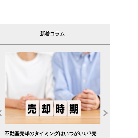
新着コラム
年
不動産売却のタイミングはいつがいい?売
不動産売却の委