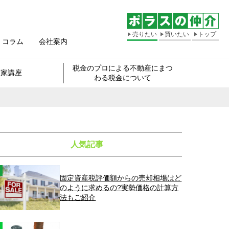
売りたい
買いたい
トップ
コラム
会社案内
税金のプロによる不動産にまつ
き家講座
わる税金について
人気記事
固定資産税評価額からの売却相場はど
のように求めるの?実勢価格の計算方
法もご紹介