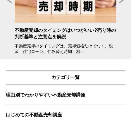
年度》
不動産売却のタイミングはいつがいい?売り時の
不動産
判断基準と注意点を解説
方・注
不動産売却のタイミングは、売却価格だけでなく、税
不動産
金、住宅ローン、住み替え時期、相…
会えな
カテゴリ一覧
理由別でわかりやすい不動産売却講座
はじめての不動産売却講座