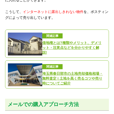
に入れることができます。
こうして、
インターネットに露出しきれない物件
を、ポスティン
グによって売り出しています。
関連記事
借地権とは?種類やメリット、デメリ
ット・注意点などを分かりやすく解
説!
関連記事
埼玉県春日部市の土地売却価格相場・
無料査定 | 土地を高く売るコツや売り
時についてご紹介
メールでの購入アプローチ方法