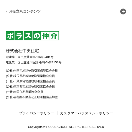
お役立ちコンテンツ
株式会社中央住宅
宅建業 国土交通大臣(13)第2401号
建設業 国土交通大臣許可(特-3)第8156号
(公社)全国宅地建物取引業保証協会会員
(公社)埼玉県宅地建物取引業協会会員
(一社)千葉県宅地建物取引業協会会員
(公社)東京都宅地建物取引業協会会員
(一社)全国住宅産業協会会員
(公社)首都圏不動産公正取引協議会加盟
プライバシーポリシー
カスタマーハラスメントポリシー
Copyrights © POLUS GROUP ALL RIGHTS RESERVED