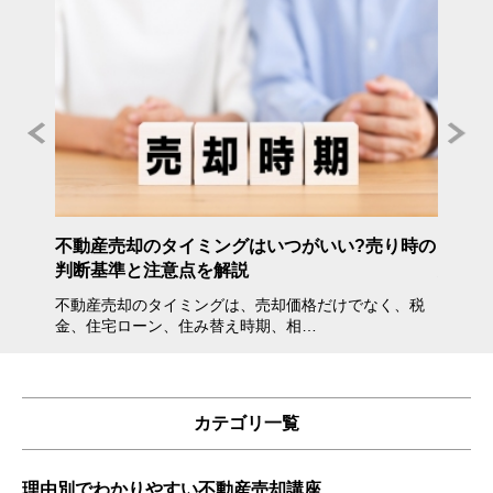
年度》
不動産売却のタイミングはいつがいい?売り時の
不動産
判断基準と注意点を解説
方・注
不動産売却のタイミングは、売却価格だけでなく、税
不動産
金、住宅ローン、住み替え時期、相…
会えな
カテゴリ一覧
理由別でわかりやすい不動産売却講座