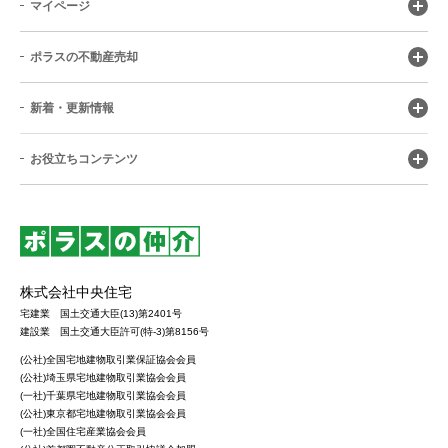
マイページ
ポラスの不動産売却
新着・更新情報
お役立ちコンテンツ
株式会社中央住宅
宅建業 国土交通大臣(13)第2401号
建設業 国土交通大臣許可(特-3)第8156号
(公社)全国宅地建物取引業保証協会会員
(公社)埼玉県宅地建物取引業協会会員
(一社)千葉県宅地建物取引業協会会員
(公社)東京都宅地建物取引業協会会員
(一社)全国住宅産業協会会員