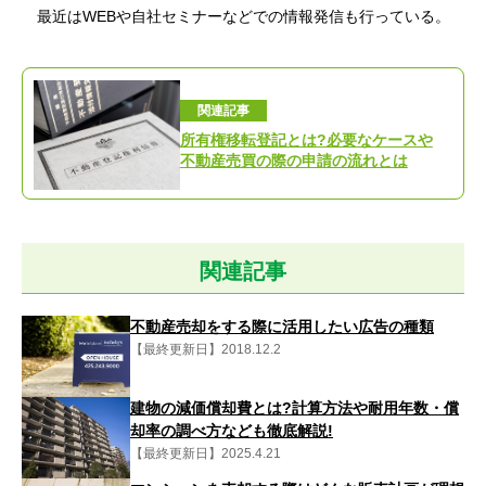
最近はWEBや自社セミナーなどでの情報発信も行っている。
関連記事
所有権移転登記とは?必要なケースや
不動産売買の際の申請の流れとは
関連記事
不動産売却をする際に活用したい広告の種類
【最終更新日】2018.12.2
建物の減価償却費とは?計算方法や耐用年数・償
却率の調べ方なども徹底解説!
【最終更新日】2025.4.21