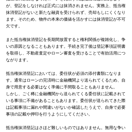
が、登記をしなければ正式には抹消されません。実務上、抵当権
抹消登記がないと新たな融資を受けられず、売却もしにくくなり
ます。そのため、物件の本来の価値を活かすには抹消登記が不可
欠です。
また抵当権抹消登記を長期間放置すると権利関係が複雑化し、争
いの原因となることもあります。手続き完了後は登記事項証明書
を取得し、不動産査定やローン審査を受けることで有効活用につ
ながります。
抵当権抹消登記においては、委任状が必須の添付書類になりま
す。通常はローンの完済時に金融機関より送られてくるため、自
身で用意する必要はなく準備に手間取ることもありません。
しかし、ごく稀に金融機関から送られてくる委任状に記載されて
いる事項に不備があることもあります。委任状が送られてきた際
は記載事項に漏れや間違いがないか確認したうえで、自身で必要
事項の記載や押印を行うようにしてください。
抵当権抹消登記はさほど難しいものではありません。無用な争い