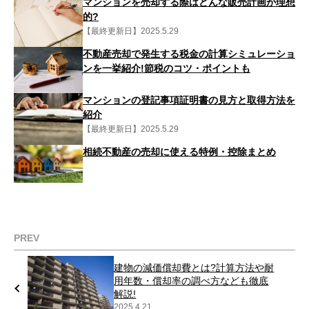
マンションを売却する際はどんな販売計画が理想
的?
【最終更新日】2025.5.29
不動産売却で発生する税金の計算シミュレーショ
ンを一挙紹介!節税のコツ・ポイントも
マンションの登記事項証明書の見方と取得方法を
紹介
【最終更新日】2025.5.29
相続不動産の売却に使える特例・控除まとめ
PREV
建物の減価償却費とは?計算方法や耐
用年数・償却率の調べ方なども徹底
解説!
2025.4.21