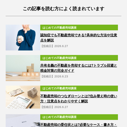
この記事を読む方によく読まれています
はじめての不動産売却講座
認知症でも不動産売却できる?具体的な方法や注意
点を解説
【投稿日】2026.6.27
はじめての不動産売却講座
共有名義の不動産を売却するには?トラブル回避と
税金対策の完全ガイド
【投稿日】2026.6.23
はじめての不動産売却講座
不動産売却のつなぎローンとは?住み替え時の使い
方・注意点をわかりやすく解説
【投稿日】2026.6.27
はじめての不動産売却講座
不動産売却の委任状とは?必要なケース・書き方・