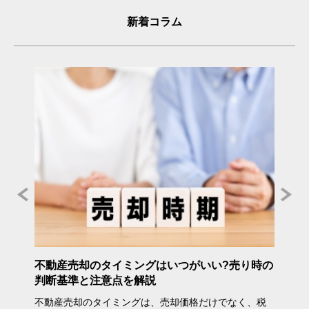
新着コラム
年度》
不動産売却のタイミングはいつがいい?売り時の
不動産
判断基準と注意点を解説
方・注
不動産売却のタイミングは、売却価格だけでなく、税
不動産