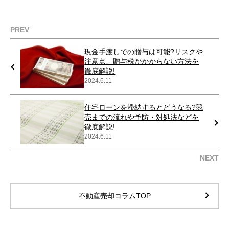
PREV
現金手渡しでの贈与は可能?リスクや
注意点、贈与税がかからない方法を
徹底解説!
2024.6.11
住宅ローンを滞納するとどうなる?競
売までの流れや予防・対処法などを
徹底解説!
2024.6.11
NEXT
不動産売却コラムTOP