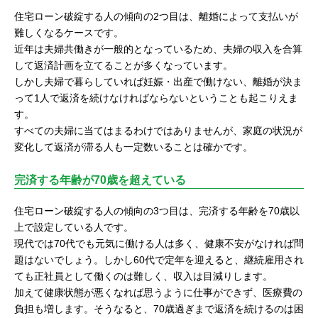
住宅ローン破綻する人の傾向の2つ目は、離婚によって支払いが
難しくなるケースです。
近年は夫婦共働きが一般的となっているため、夫婦の収入を合算
して返済計画を立てることが多くなっています。
しかし夫婦で暮らしていれば妊娠・出産で働けない、離婚が決ま
って1人で返済を続けなければならないということも起こりえま
す。
すべての夫婦に当てはまるわけではありませんが、家庭の状況が
変化して返済が滞る人も一定数いることは確かです。
完済する年齢が70歳を超えている
住宅ローン破綻する人の傾向の3つ目は、完済する年齢を70歳以
上で設定している人です。
現代では70代でも元気に働ける人は多く、健康不安がなければ問
題はないでしょう。しかし60代で定年を迎えると、継続雇用され
ても正社員として働くのは難しく、収入は目減りします。
加えて健康状態が悪くなれば思うように仕事ができず、医療費の
負担も増します。そうなると、70歳過ぎまで返済を続けるのは困