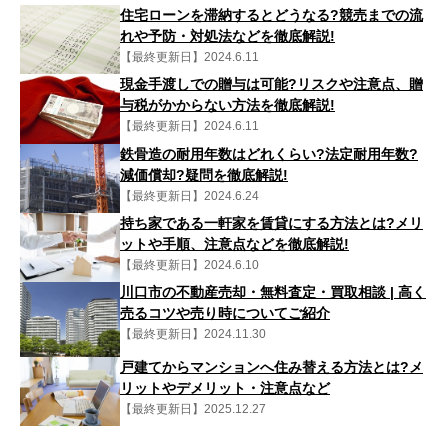
住宅ローンを滞納するとどうなる?競売までの流
れや予防・対処法などを徹底解説!
【最終更新日】2024.6.11
現金手渡しでの贈与は可能?リスクや注意点、贈
与税がかからない方法を徹底解説!
【最終更新日】2024.6.11
鉄骨造の耐用年数はどれくらい?法定耐用年数?
減価償却?疑問を徹底解説!
【最終更新日】2024.6.24
持ち家である一軒家を賃貸にする方法とは?メリ
ットや手順、注意点などを徹底解説!
【最終更新日】2024.6.10
川口市の不動産売却・無料査定・買取相談 | 高く
売るコツや売り時についてご紹介
【最終更新日】2024.11.30
戸建てからマンションへ住み替える方法とは?メ
リットやデメリット・注意点など
【最終更新日】2025.12.27