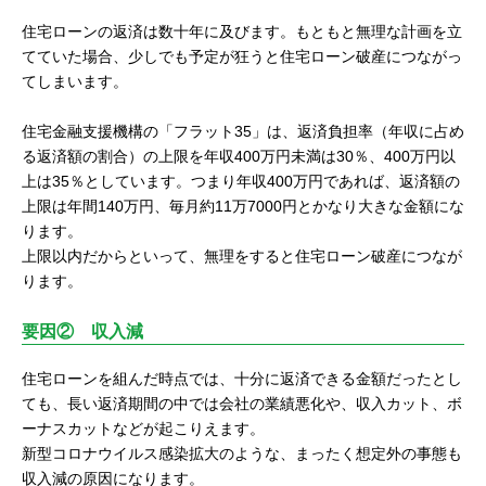
住宅ローンの返済は数十年に及びます。もともと無理な計画を立
てていた場合、少しでも予定が狂うと住宅ローン破産につながっ
てしまいます。
住宅金融支援機構の「フラット35」は、返済負担率（年収に占め
る返済額の割合）の上限を年収400万円未満は30％、400万円以
上は35％としています。つまり年収400万円であれば、返済額の
上限は年間140万円、毎月約11万7000円とかなり大きな金額にな
ります。
上限以内だからといって、無理をすると住宅ローン破産につなが
ります。
要因② 収入減
住宅ローンを組んだ時点では、十分に返済できる金額だったとし
ても、長い返済期間の中では会社の業績悪化や、収入カット、ボ
ーナスカットなどが起こりえます。
新型コロナウイルス感染拡大のような、まったく想定外の事態も
収入減の原因になります。