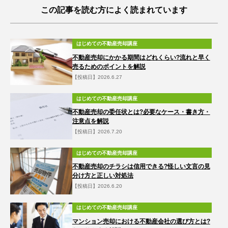
この記事を読む方によく読まれています
はじめての不動産売却講座
不動産売却にかかる期間はどれくらい?流れと早く
売るためのポイントを解説
【投稿日】2026.6.27
はじめての不動産売却講座
不動産売却の委任状とは?必要なケース・書き方・
注意点を解説
【投稿日】2026.7.20
はじめての不動産売却講座
不動産売却のチラシは信用できる?怪しい文言の見
分け方と正しい対処法
【投稿日】2026.6.20
はじめての不動産売却講座
マンション売却における不動産会社の選び方とは?