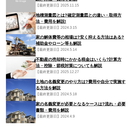
【最終更新日】2025.11.15
地積測量図とは?確定測量図との違い・取得方
法・費用を解説!
【最終更新日】2024.3.15
家の解体費等の相場は?安く抑える方法はある?
補助金やローン等も解説
【最終更新日】2024.5.14
不動産の売却時にかかる税金はいくら?計算方
法・控除・節税対策についても解説
【最終更新日】2025.12.27
土地の名義変更のやり方は?費用や自分で実施す
る方法を解説
【最終更新日】2024.5.18
家の名義変更が必要となるケースは?流れ・必要
書類・費用を解説
【最終更新日】2024.4.9