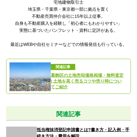
宅地建物取引士
埼玉県・千葉県・東京都一部に拠点を置く
不動産売買仲介会社に15年以上従事。
自身も不動産購入を経験し「初心者にもわかりやすい」
実態に基づいたパンフレット・資料に定評がある。
最近はWEBや自社セミナーなどでの情報発信も行っている。
関連記事
葛飾区の土地売却価格相場・無料査定
| 土地を高く売るコツや売り時につい
てご紹介
関連記事
抵当権抹消登記申請書とは?書き方・記入例・手
続き方法・費用を解説