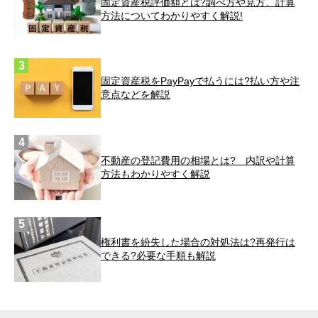
固定資産税評価額とは?調べ方や見方、計算
方法についてわかりやすく解説!
固定資産税をPayPayで払うには?払い方や注
意点などを解説
不動産の登記費用の相場とは? 内訳や計算
方法もわかりやすく解説
権利書を紛失した場合の対処法は?再発行は
できる?必要な手順も解説