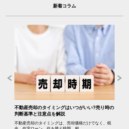
新着コラム
年度》
不動産売却のタイミングはいつがいい?売り時の
不動産
判断基準と注意点を解説
方・注
不動産売却のタイミングは、売却価格だけでなく、税
不動産
金、住宅ローン、住み替え時期、相…
会えな