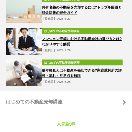
共有名義の不動産を売却するには?トラブル回避と
税金対策の完全ガイド
【投稿日】2026.6.23
はじめての不動産売却講座
マンション売却における不動産会社の選び方とは?
わかりやすく解説
【投稿日】2027.1.29
はじめての不動産売却講座
成年後見人は不動産を売却できる?家庭裁判所の許
可・流れ・注意点を解説
【投稿日】2026.6.25
はじめての不動産売却講座
人気記事