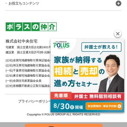
お役立ちコンテンツ
株式会社中央住宅
宅建業 国土交通大臣(13)第2401号
建設業 国土交通大臣許可(特-3)第8156号
(公社)全国宅地建物取引業保証協会会員
(公社)埼玉県宅地建物取引業協会会員
(一社)千葉県宅地建物取引業協会会員
(公社)東京都宅地建物取引業協会会員
(一社)全国住宅産業協会会員
(公社)首都圏不動産公正取引協議会加盟
プライバシーポリシー
カスタマーハラスメントポリシー
Copyrights © POLUS GROUP ALL RIGHTS RESERVED