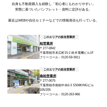
自身も不動産購入を経験し「初心者にもわかりやすい
」
実態に基づいたパンフレット・資料に定評がある。
最近はWEBや自社セミナーなどでの情報発信も行っている。
このエリアの担当営業所
柏営業所
〒277-0842
千葉県柏市末広町15-2 鈴木電機ビル1F
フリーコール：0120-59-3911
このエリアの担当営業所
南柏営業所
〒277-0075
千葉県柏市南柏中央6-3 S509KINGビル
105/205
フリーコール：0120-263-966