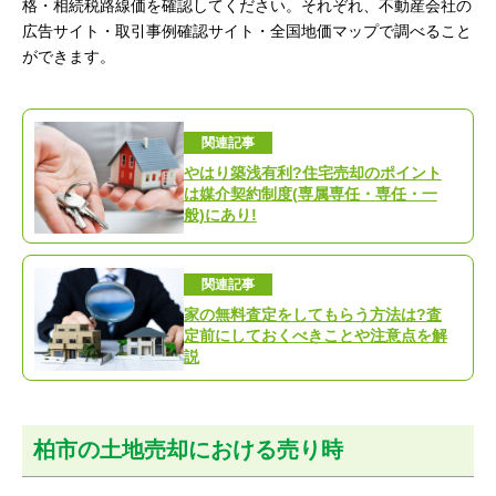
格・相続税路線価を確認してください。それぞれ、不動産会社の
広告サイト・取引事例確認サイト・全国地価マップで調べること
ができます。
関連記事
やはり築浅有利?住宅売却のポイント
は媒介契約制度(専属専任・専任・一
般)にあり!
関連記事
家の無料査定をしてもらう方法は?査
定前にしておくべきことや注意点を解
説
柏市の土地売却における売り時