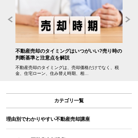
年度》
不動産売却のタイミングはいつがいい?売り時の
不動産
判断基準と注意点を解説
方・注
不動産売却のタイミングは、売却価格だけでなく、税
不動産
金、住宅ローン、住み替え時期、相…
会えな
カテゴリ一覧
理由別でわかりやすい不動産売却講座