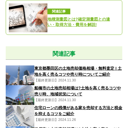
関連記事
地積測量図とは?確定測量図との違
い・取得方法・費用を解説!
関連記事
東京都墨田区の土地売却価格相場・無料査定 | 土
地を高く売るコツや売り時についてご紹介
【最終更新日】2024.11.30
船橋市の土地売却相場は?土地を高く売るコツや
売り時、地域状況について
【最終更新日】2024.11.30
住宅ローンの残債がある家を売却する方法と税金
を抑えるコツをご紹介
【最終更新日】2024.11.26