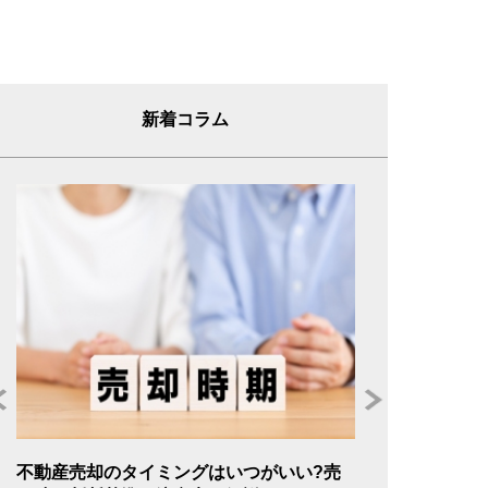
新着コラム
年
不動産売却のタイミングはいつがいい?売
不動産売却の委