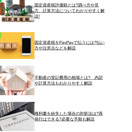
固定資産税評価額とは?調べ方や見
方、計算方法についてわかりやすく解
説!
固定資産税をPayPayで払うには?払い
方や注意点などを解説
不動産の登記費用の相場とは? 内訳
や計算方法もわかりやすく解説
権利書を紛失した場合の対処法は?再
発行はできる?必要な手順も解説