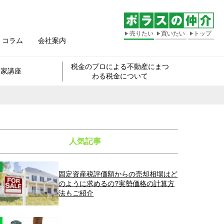
売りたい
買いたい
トップ
コラム
会社案内
税金のプロによる不動産にまつ
き家講座
わる税金について
人気記事
固定資産税評価額からの売却相場はど
のように求めるの?実勢価格の計算方
法もご紹介