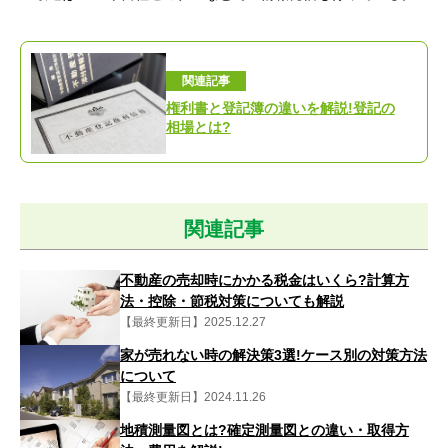
関連記事
権利書と登記簿の違いを解説!登記の
相場とは?
関連記事
不動産の売却時にかかる税金はいくら?計算方
法・控除・節税対策についても解説
【最終更新日】2025.12.27
家が売れない時の解決策3選!ケース別の対策方法
について
【最終更新日】2024.11.26
地積測量図とは?確定測量図との違い・取得方