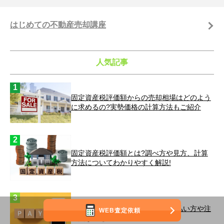
はじめての不動産売却講座
人気記事
固定資産税評価額からの売却相場はどのよう
に求めるの?実勢価格の計算方法もご紹介
固定資産税評価額とは?調べ方や見方、計算
方法についてわかりやすく解説!
固定資産税をPayPayで払うには?払い方や注
WEB査定依頼
意点などを解説