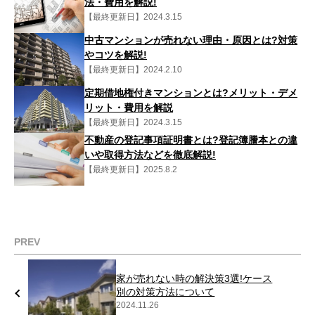
法・費用を解説!
【最終更新日】2024.3.15
中古マンションが売れない理由・原因とは?対策
やコツを解説!
【最終更新日】2024.2.10
定期借地権付きマンションとは?メリット・デメ
リット・費用を解説
【最終更新日】2024.3.15
不動産の登記事項証明書とは?登記簿謄本との違
いや取得方法などを徹底解説!
【最終更新日】2025.8.2
PREV
家が売れない時の解決策3選!ケース
別の対策方法について
2024.11.26