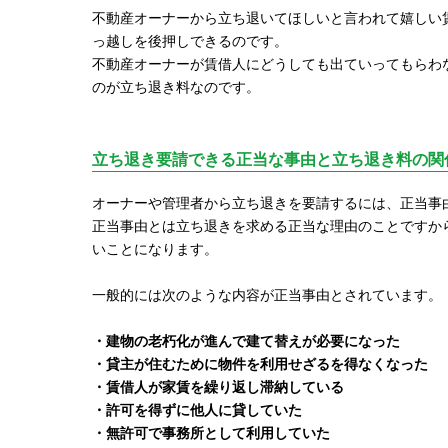
不動産オーナーから立ち退いてほしいと言われて嬉しい
っ越しを後押しできるのです。
不動産オーナーが賃借人にどうしても出ていってもらわ
のが立ち退き料なのです。
立ち退き要請できる正当な事由と立ち退き料の関
オーナーや管理者から立ち退きを要請するには、正当事
正当事由とは立ち退きを求める正当な理由のことですか
いことになります。
一般的には次のような内容が正当事由とされています。
・建物の老朽化が進んで建て替えが必要になった
・貸主が住むために物件を利用せざるを得なくなった
・賃借人が家賃を繰り返し滞納している
・許可を得ずに他人に貸していた
・無許可で事務所として利用していた