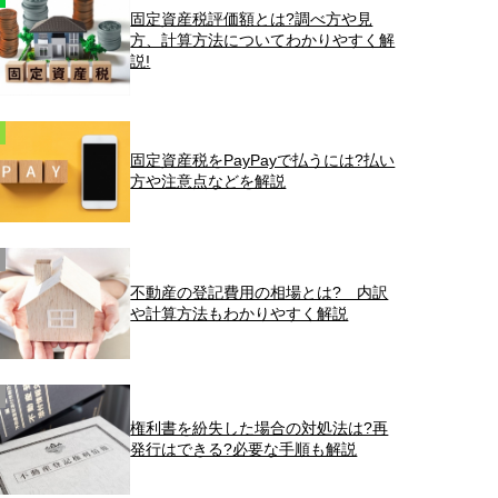
固定資産税評価額とは?調べ方や見
方、計算方法についてわかりやすく解
説!
固定資産税をPayPayで払うには?払い
方や注意点などを解説
不動産の登記費用の相場とは? 内訳
や計算方法もわかりやすく解説
権利書を紛失した場合の対処法は?再
発行はできる?必要な手順も解説