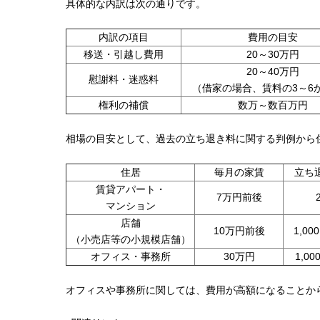
具体的な内訳は次の通りです。
内訳の項目
費用の目安
移送・引越し費用
20～30万円
20～40万円
慰謝料・迷惑料
（借家の場合、賃料の3～6
権利の補償
数万～数百万円
相場の目安として、過去の立ち退き料に関する判例から
住居
毎月の家賃
立ち
賃貸アパート・
7万円前後
マンション
店舗
10万円前後
1,00
（小売店等の小規模店舗）
オフィス・事務所
30万円
1,0
オフィスや事務所に関しては、費用が高額になることか