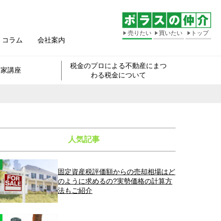
売りたい
買いたい
トップ
コラム
会社案内
税金のプロによる不動産にまつ
き家講座
わる税金について
人気記事
固定資産税評価額からの売却相場はど
のように求めるの?実勢価格の計算方
法もご紹介