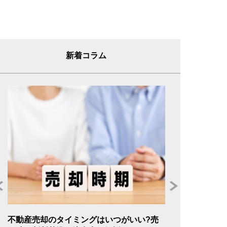
新着コラム
年
不動産売却のタイミングはいつがいい?売
不動産売却の委