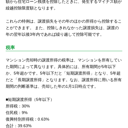
額から住宅ローン残債を控除したときに、発生するマイナス額が
繰越控除限度額となります。
これらの特例は、譲渡損失をその年のほかの所得から控除するこ
とができます。 また、控除しきれなかった譲渡損失は、譲渡の
年の翌年以後3年内であれば繰り越して控除可能です。
税率
マンション売却時の譲渡所得の税率は、マンションを所有してい
た期間によって異なります。具体的には、所有期間が5年以下
か、5年超かです。5年以下だと「短期譲渡所得」となり、5年超
だと「長期譲渡所得」となります。なお、譲渡所得に用いる所有
期間の判断基準は、売却した年の1月1日時点です。
■短期譲渡所得（5年以下）
所得税：30%
住民税：9%
復興特別所得税：0.63%
合計：39.63%