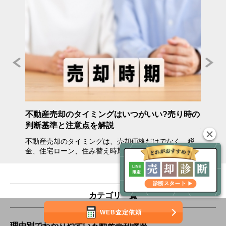
年度》
不動産売却のタイミングはいつがいい?売り時の
不動産
判断基準と注意点を解説
方・注
不動産売却のタイミングは、売却価格だけでなく、税
不動産
金、住宅ローン、住み替え時期、相…
会えな
カテゴリ一覧
WEB査定依頼
理由別でわかりやすい不動産売却講座