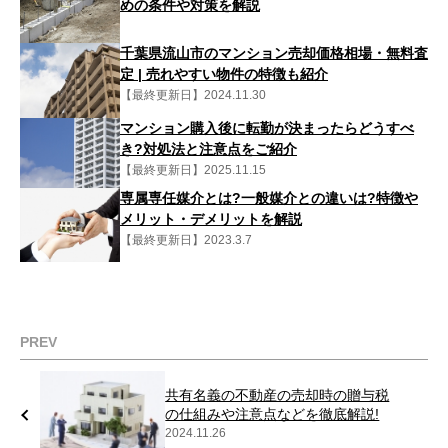
めの条件や対策を解説
千葉県流山市のマンション売却価格相場・無料査
定 | 売れやすい物件の特徴も紹介
【最終更新日】2024.11.30
マンション購入後に転勤が決まったらどうすべ
き?対処法と注意点をご紹介
【最終更新日】2025.11.15
専属専任媒介とは?一般媒介との違いは?特徴や
メリット・デメリットを解説
【最終更新日】2023.3.7
PREV
共有名義の不動産の売却時の贈与税
の仕組みや注意点などを徹底解説!
2024.11.26