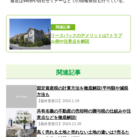
最近はWEBや自社セミナーなどでの情報発信も行っている。
関連記事
リースバックのデメリットは?トラブ
ル例や注意点を解説
関連記事
固定資産税の計算方法を徹底解説!平均額や減税
方法も
【最終更新日】2024.1.19
共有名義の不動産の売却時の贈与税の仕組みや注
意点などを徹底解説!
【最終更新日】2024.11.26
高く売れる土地と売れない土地の違いは?売るた