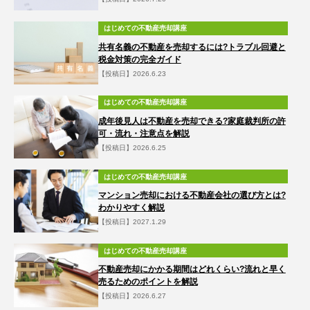
はじめての不動産売却講座
共有名義の不動産を売却するには?トラブル回避と
税金対策の完全ガイド
【投稿日】2026.6.23
はじめての不動産売却講座
成年後見人は不動産を売却できる?家庭裁判所の許
可・流れ・注意点を解説
【投稿日】2026.6.25
はじめての不動産売却講座
マンション売却における不動産会社の選び方とは?
わかりやすく解説
【投稿日】2027.1.29
はじめての不動産売却講座
不動産売却にかかる期間はどれくらい?流れと早く
売るためのポイントを解説
【投稿日】2026.6.27