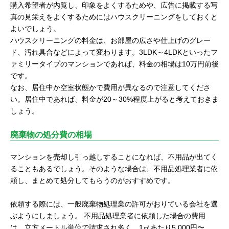
購入希望者が内覧し、印象をよくするためや、広告に掲載する写
真の見栄えをよくするためにはハウスクリーニングをしておくと
よいでしょう。
ハウスクリーニングの料金は、お部屋の広さや仕上げのグレー
ド、汚れ具合などによって変わります。3LDK～4LDKといったフ
ァミリータイプのマンションであれば、料金の相場は10万円前後
です。
なお、居住中か空室状態かで費用が異なるので注意してくださ
い。居住中であれば、料金が20～30%程度上がると考えておきま
しょう。
廃棄物の処分費の相場
マンションを売却し引っ越しすることになれば、不用品が出てく
ることもあるでしょう。そのような場合は、不用品処理業者に依
頼し、まとめて処分してもらうのがおすすめです。
依頼する際には、一般廃棄物処理業の許可がおりている会社を選
ぶようにしましょう。 不用品処理業者に依頼した場合の費用
は、立方メートル単位で請求され多く、1㎡あたり5,000円〜