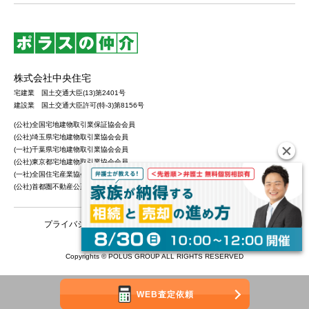
株式会社中央住宅
宅建業 国土交通大臣(13)第2401号
建設業 国土交通大臣許可(特-3)第8156号
(公社)全国宅地建物取引業保証協会会員
(公社)埼玉県宅地建物取引業協会会員
(一社)千葉県宅地建物取引業協会会員
(公社)東京都宅地建物取引業協会会員
(一社)全国住宅産業協会会員
(公社)首都圏不動産公正取引協議会加盟
プライバシーポリシー
カスタマーハラスメントポリシー
Copyrights © POLUS GROUP ALL RIGHTS RESERVED
WEB査定依頼