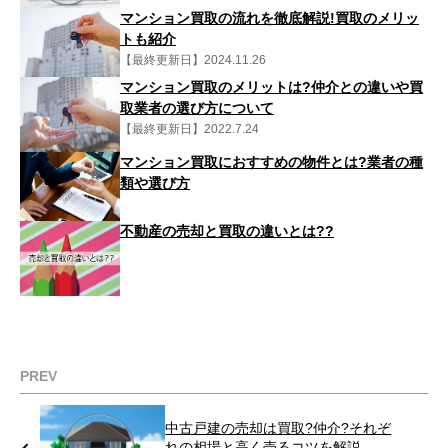
マンション買取の流れを徹底解説!買取のメリッ
トも紹介
【最終更新日】2024.11.26
マンション買取のメリットは?仲介との違いや買
取業者の選び方について
【最終更新日】2022.7.24
マンション買取におすすめの物件とは?業者の種
類や選び方
不動産の売却と買取の違いとは??
PREV
中古戸建の売却は買取?仲介?それぞ
れの相場と高く売るコツを解説