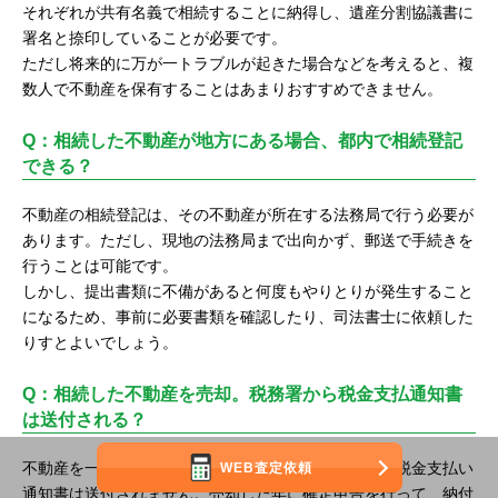
それぞれが共有名義で相続することに納得し、遺産分割協議書に
署名と捺印していることが必要です。
ただし将来的に万が一トラブルが起きた場合などを考えると、複
数人で不動産を保有することはあまりおすすめできません。
Q：相続した不動産が地方にある場合、都内で相続登記
できる？
不動産の相続登記は、その不動産が所在する法務局で行う必要が
あります。ただし、現地の法務局まで出向かず、郵送で手続きを
行うことは可能です。
しかし、提出書類に不備があると何度もやりとりが発生すること
になるため、事前に必要書類を確認したり、司法書士に依頼した
りすとよいでしょう。
Q：相続した不動産を売却。税務署から税金支払通知書
は送付される？
不動産を一旦相続した後に売却した場合、税務署から税金支払い
WEB査定依頼
通知書は送付されません。売却した年に確定申告を行って、納付