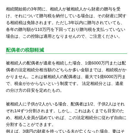
相続開始前の3年間に、相続人が被相続人から財産の贈与を受
け、それについて贈与税を納付している場合は、その財産に関す
る相続税は免除されます。ただし3年以内に贈与されていても、
各年の贈与額が110万円を下回っており贈与税を支払っていない
場合は、この控除は適用となりませんので、ご注意ください。
配偶者の税額軽減
被相続人の配偶者が遺産を相続した場合、1億6000万円または配
偶者の法定相続分相当額のどちらか多い金額までは、相続税がか
かりません。これは被相続人の配偶者は、最大で1億6000万円ま
で、税金がかからないという制度です。 法定相続分とは、遺産
の分け方の目安を定めたもの。
被相続人に子供が2人がいる場合、配偶者は1/2、子供2人はそれ
ぞれ1/4ずつ分割されます。しかし、これはあくまでも目安のた
め、相続人全員が認めていれば、この法定相続分に従わず自由に
分割することができます。
例えば、3億円の財産を持っている夫が亡くなった場合、妻はそ