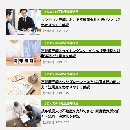
はじめての不動産売却講座
マンション売却における不動産会社の選び方とは?
わかりやすく解説
【投稿日】2027.1.29
はじめての不動産売却講座
不動産売却のタイミングはいつがいい?売り時の判
断基準と注意点を解説
【投稿日】2026.7.10
はじめての不動産売却講座
不動産売却のつなぎローンとは?住み替え時の使い
方・注意点をわかりやすく解説
【投稿日】2026.6.27
はじめての不動産売却講座
成年後見人は不動産を売却できる?家庭裁判所の許
可・流れ・注意点を解説
【投稿日】2026.6.25