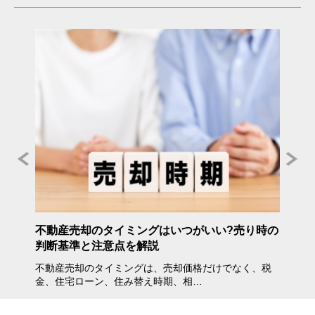
年度》
不動産売却のタイミングはいつがいい?売り時の
不動産
判断基準と注意点を解説
方・注
不動産売却のタイミングは、売却価格だけでなく、税
不動産
金、住宅ローン、住み替え時期、相…
会えな