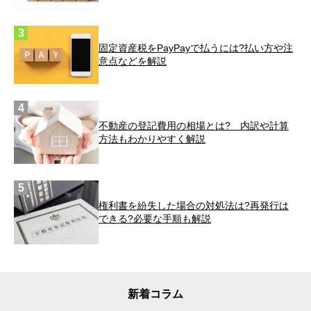
固定資産税をPayPayで払うには?払い方や注
意点などを解説
不動産の登記費用の相場とは? 内訳や計算
方法もわかりやすく解説
権利書を紛失した場合の対処法は?再発行は
できる?必要な手順も解説
新着コラム